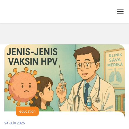
education
24 July 2025