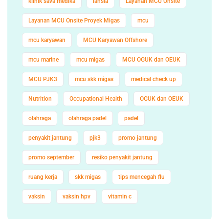
klinik sava medika
lansia
Layanan MCU Onsite
Layanan MCU Onsite Proyek Migas
mcu
mcu karyawan
MCU Karyawan Offshore
mcu marine
mcu migas
MCU OGUK dan OEUK
MCU PJK3
mcu skk migas
medical check up
Nutrition
Occupational Health
OGUK dan OEUK
olahraga
olahraga padel
padel
penyakit jantung
pjk3
promo jantung
promo september
resiko penyakit jantung
ruang kerja
skk migas
tips mencegah flu
vaksin
vaksin hpv
vitamin c