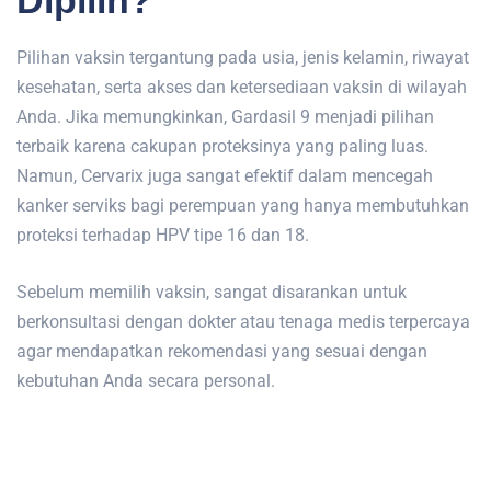
Pilihan vaksin tergantung pada usia, jenis kelamin, riwayat
kesehatan, serta akses dan ketersediaan vaksin di wilayah
Anda. Jika memungkinkan, Gardasil 9 menjadi pilihan
terbaik karena cakupan proteksinya yang paling luas.
Namun, Cervarix juga sangat efektif dalam mencegah
kanker serviks bagi perempuan yang hanya membutuhkan
proteksi terhadap HPV tipe 16 dan 18.
Sebelum memilih vaksin, sangat disarankan untuk
berkonsultasi dengan dokter atau tenaga medis terpercaya
agar mendapatkan rekomendasi yang sesuai dengan
kebutuhan Anda secara personal.