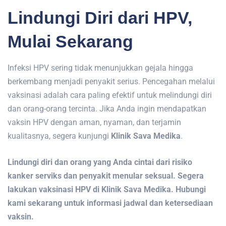
Lindungi Diri dari HPV,
Mulai Sekarang
Infeksi HPV sering tidak menunjukkan gejala hingga
berkembang menjadi penyakit serius. Pencegahan melalui
vaksinasi adalah cara paling efektif untuk melindungi diri
dan orang-orang tercinta. Jika Anda ingin mendapatkan
vaksin HPV dengan aman, nyaman, dan terjamin
kualitasnya, segera kunjungi
Klinik Sava Medika
.
Lindungi diri dan orang yang Anda cintai dari risiko
kanker serviks dan penyakit menular seksual. Segera
lakukan vaksinasi HPV di Klinik Sava Medika. Hubungi
kami sekarang untuk informasi jadwal dan ketersediaan
vaksin.