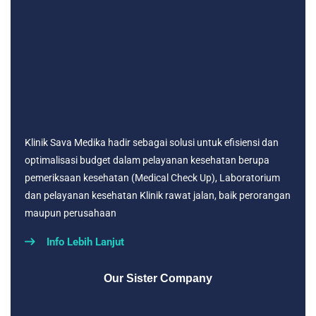
Klinik Sava Medika hadir sebagai solusi untuk efisiensi dan
optimalisasi budget dalam pelayanan kesehatan berupa
pemeriksaan kesehatan (Medical Check Up), Laboratorium
dan pelayanan kesehatan Klinik rawat jalan, baik perorangan
maupun perusahaan
Info Lebih Lanjut
Our Sister Company