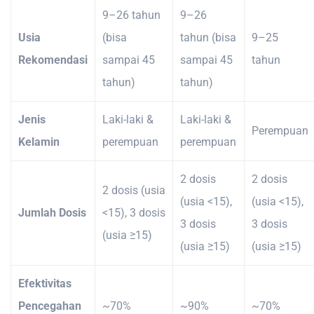
9–26 tahun
9–26
Usia
(bisa
tahun (bisa
9–25
Rekomendasi
sampai 45
sampai 45
tahun
tahun)
tahun)
Jenis
Laki-laki &
Laki-laki &
Perempuan
Kelamin
perempuan
perempuan
2 dosis
2 dosis
2 dosis (usia
(usia <15),
(usia <15),
Jumlah Dosis
<15), 3 dosis
3 dosis
3 dosis
(usia ≥15)
(usia ≥15)
(usia ≥15)
Efektivitas
Pencegahan
~70%
~90%
~70%