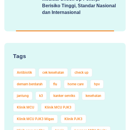
Berisiko Tinggi, Standar Nasional
dan Internasional
Tags
Antibiotik
cek kesehatan
check up
demam berdarah
flu
home care
hpv
jantung
k3
kanker serviks
kesehatan
Klinik MCU
Klinik MCU PJK3
Klinik MCU PJK3 Migas
Klinik PJK3