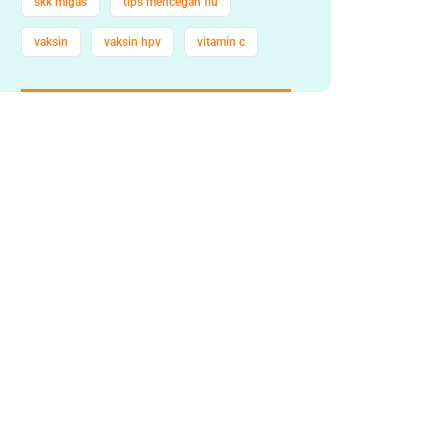
skk migas
tips mencegah flu
vaksin
vaksin hpv
vitamin c