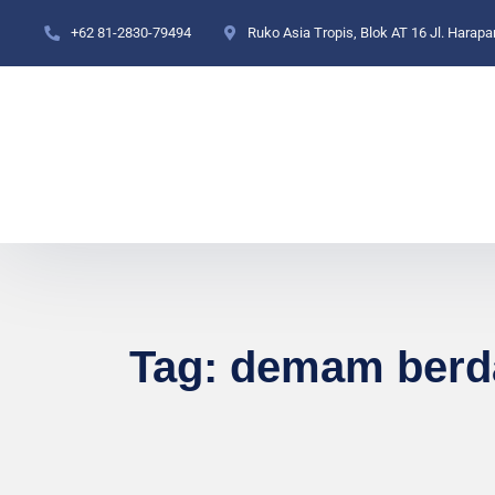
+62 81-2830-79494
Ruko Asia Tropis, Blok AT 16 Jl. Harap
Tag:
demam berd