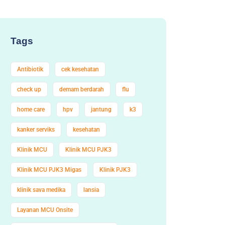
Tags
Antibiotik
cek kesehatan
check up
demam berdarah
flu
home care
hpv
jantung
k3
kanker serviks
kesehatan
Klinik MCU
Klinik MCU PJK3
Klinik MCU PJK3 Migas
Klinik PJK3
klinik sava medika
lansia
Layanan MCU Onsite