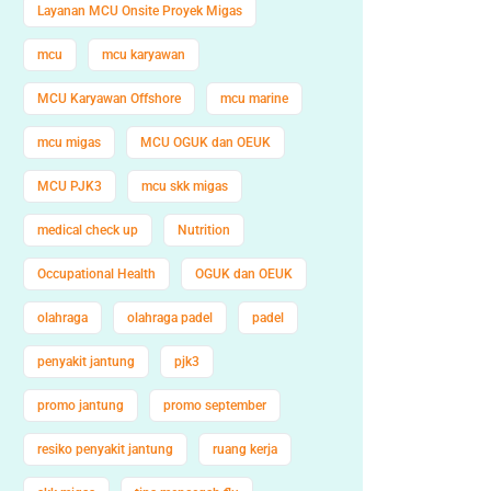
Layanan MCU Onsite Proyek Migas
mcu
mcu karyawan
MCU Karyawan Offshore
mcu marine
mcu migas
MCU OGUK dan OEUK
MCU PJK3
mcu skk migas
medical check up
Nutrition
Occupational Health
OGUK dan OEUK
olahraga
olahraga padel
padel
penyakit jantung
pjk3
promo jantung
promo september
resiko penyakit jantung
ruang kerja