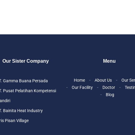
Our Sister Company
Menu
Home
About Us
Our Se
T. Gamma Buana Persada
Our Facility
Doctor
Testi
. Pusat Pelatihan Kompetensi
Blog
ndiri
. Bainita Heat Industry
ris Pisan Village