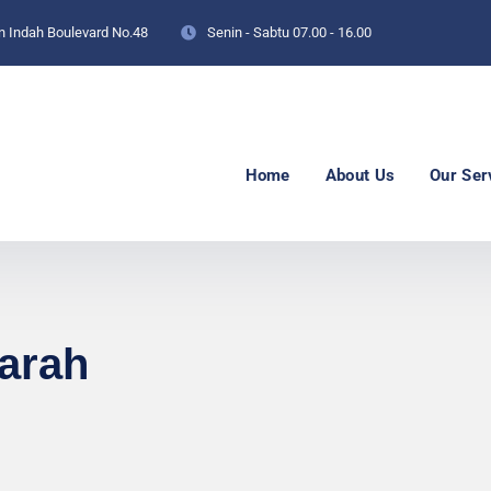
an Indah Boulevard No.48
Senin - Sabtu
07.00 - 16.00
Home
About Us
Our Ser
arah