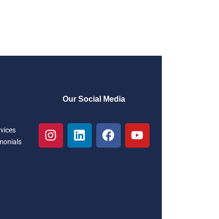
Our Social Media
rvices
monials