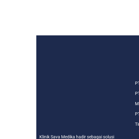
P
PT
Ma
PT
Ti
Klinik Sava Medika hadir sebagai solusi