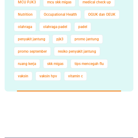
MCU PJK3
mcu skk migas
medical check up
Nutrition
Occupational Health
OGUK dan OEUK
olahraga
olahraga padel
padel
penyakit jantung
pjk3
promo jantung
promo september
resiko penyakit jantung
ruang kerja
skk migas
tips mencegah flu
vaksin
vaksin hpv
vitamin c