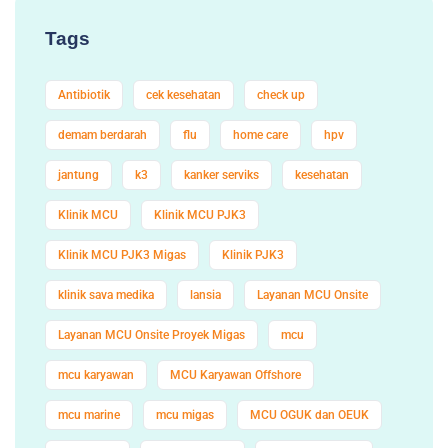
Tags
Antibiotik
cek kesehatan
check up
demam berdarah
flu
home care
hpv
jantung
k3
kanker serviks
kesehatan
Klinik MCU
Klinik MCU PJK3
Klinik MCU PJK3 Migas
Klinik PJK3
klinik sava medika
lansia
Layanan MCU Onsite
Layanan MCU Onsite Proyek Migas
mcu
mcu karyawan
MCU Karyawan Offshore
mcu marine
mcu migas
MCU OGUK dan OEUK