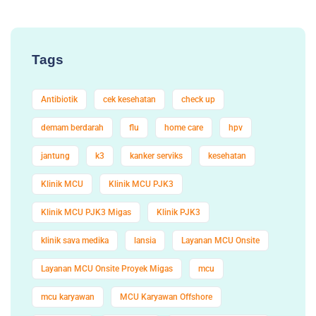
Tags
Antibiotik
cek kesehatan
check up
demam berdarah
flu
home care
hpv
jantung
k3
kanker serviks
kesehatan
Klinik MCU
Klinik MCU PJK3
Klinik MCU PJK3 Migas
Klinik PJK3
klinik sava medika
lansia
Layanan MCU Onsite
Layanan MCU Onsite Proyek Migas
mcu
mcu karyawan
MCU Karyawan Offshore