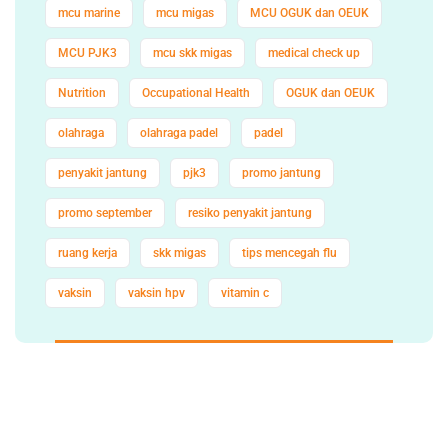
mcu marine
mcu migas
MCU OGUK dan OEUK
MCU PJK3
mcu skk migas
medical check up
Nutrition
Occupational Health
OGUK dan OEUK
olahraga
olahraga padel
padel
penyakit jantung
pjk3
promo jantung
promo september
resiko penyakit jantung
ruang kerja
skk migas
tips mencegah flu
vaksin
vaksin hpv
vitamin c