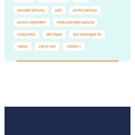
penyakit jantung
pjk3
promo jantung
promo september
resiko penyakit jantung
ruang kerja
skk migas
tips mencegah flu
vaksin
vaksin hpv
vitamin c