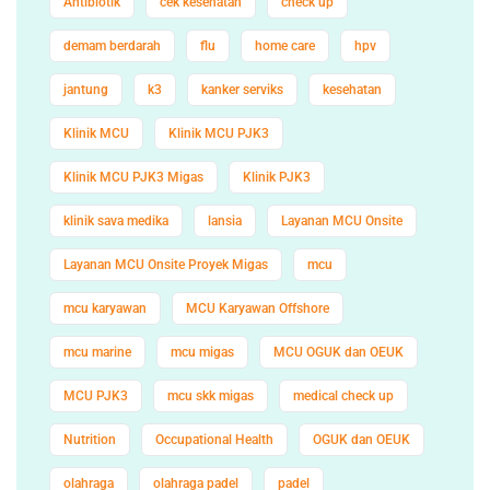
Antibiotik
cek kesehatan
check up
demam berdarah
flu
home care
hpv
jantung
k3
kanker serviks
kesehatan
Klinik MCU
Klinik MCU PJK3
Klinik MCU PJK3 Migas
Klinik PJK3
klinik sava medika
lansia
Layanan MCU Onsite
Layanan MCU Onsite Proyek Migas
mcu
mcu karyawan
MCU Karyawan Offshore
mcu marine
mcu migas
MCU OGUK dan OEUK
MCU PJK3
mcu skk migas
medical check up
Nutrition
Occupational Health
OGUK dan OEUK
olahraga
olahraga padel
padel