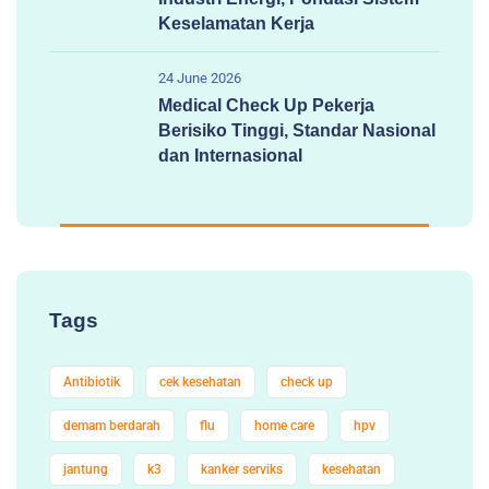
Keselamatan Kerja
24 June 2026
Medical Check Up Pekerja
Berisiko Tinggi, Standar Nasional
dan Internasional
Tags
Antibiotik
cek kesehatan
check up
demam berdarah
flu
home care
hpv
jantung
k3
kanker serviks
kesehatan