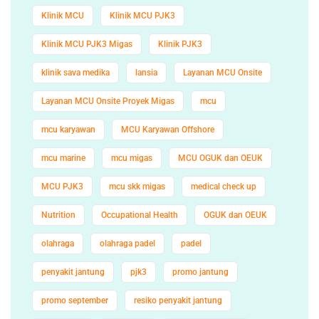
Klinik MCU
Klinik MCU PJK3
Klinik MCU PJK3 Migas
Klinik PJK3
klinik sava medika
lansia
Layanan MCU Onsite
Layanan MCU Onsite Proyek Migas
mcu
mcu karyawan
MCU Karyawan Offshore
mcu marine
mcu migas
MCU OGUK dan OEUK
MCU PJK3
mcu skk migas
medical check up
Nutrition
Occupational Health
OGUK dan OEUK
olahraga
olahraga padel
padel
penyakit jantung
pjk3
promo jantung
promo september
resiko penyakit jantung