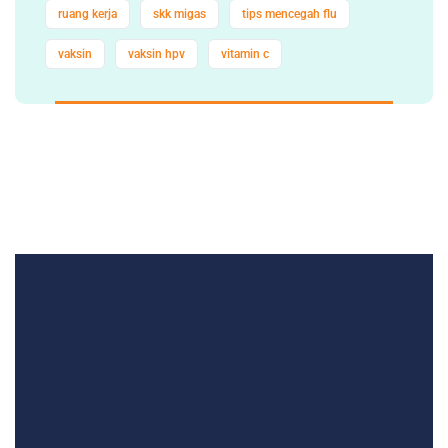
ruang kerja
skk migas
tips mencegah flu
vaksin
vaksin hpv
vitamin c