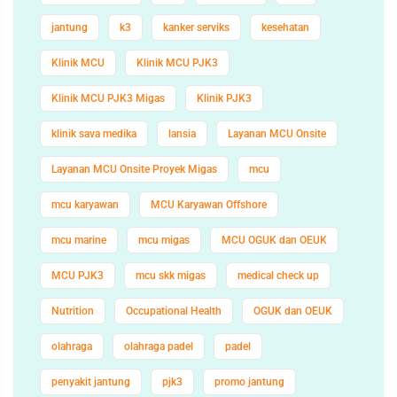
jantung
k3
kanker serviks
kesehatan
Klinik MCU
Klinik MCU PJK3
Klinik MCU PJK3 Migas
Klinik PJK3
klinik sava medika
lansia
Layanan MCU Onsite
Layanan MCU Onsite Proyek Migas
mcu
mcu karyawan
MCU Karyawan Offshore
mcu marine
mcu migas
MCU OGUK dan OEUK
MCU PJK3
mcu skk migas
medical check up
Nutrition
Occupational Health
OGUK dan OEUK
olahraga
olahraga padel
padel
penyakit jantung
pjk3
promo jantung