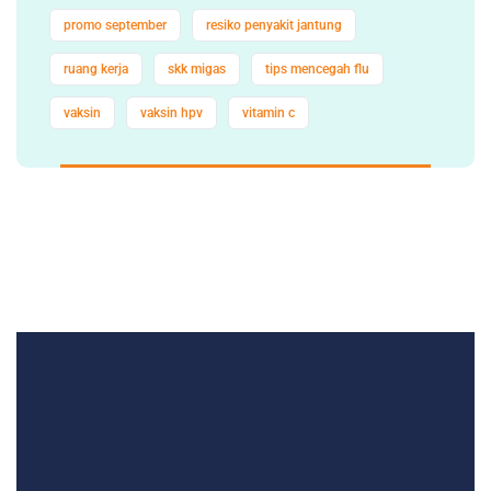
promo september
resiko penyakit jantung
ruang kerja
skk migas
tips mencegah flu
vaksin
vaksin hpv
vitamin c