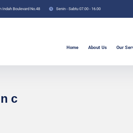
an Indah Boulevard No.48
Senin - Sabtu
07.00 - 16.00
Home
About Us
Our Ser
in c