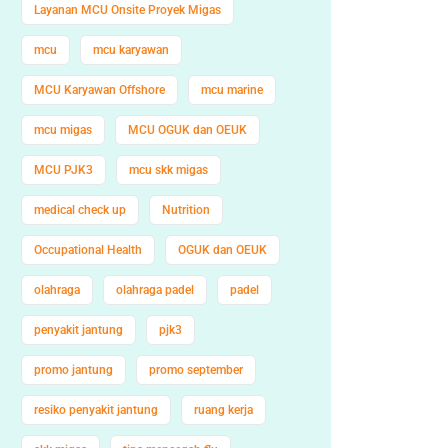
Layanan MCU Onsite Proyek Migas
mcu
mcu karyawan
MCU Karyawan Offshore
mcu marine
mcu migas
MCU OGUK dan OEUK
MCU PJK3
mcu skk migas
medical check up
Nutrition
Occupational Health
OGUK dan OEUK
olahraga
olahraga padel
padel
penyakit jantung
pjk3
promo jantung
promo september
resiko penyakit jantung
ruang kerja