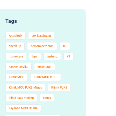
Tags
Antibiotik
cek kesehatan
check up
demam berdarah
flu
home care
hpv
jantung
k3
kanker serviks
kesehatan
Klinik MCU
Klinik MCU PJK3
Klinik MCU PJK3 Migas
Klinik PJK3
klinik sava medika
lansia
Layanan MCU Onsite