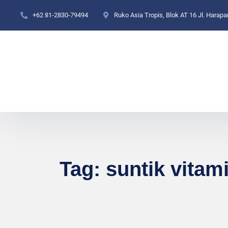
+62 81-2830-79494
Ruko Asia Tropis, Blok AT 16 Jl. Harap
Tag:
suntik vitam