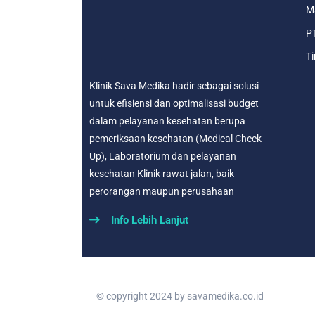
Ma
PT
Ti
Klinik Sava Medika hadir sebagai solusi
untuk efisiensi dan optimalisasi budget
dalam pelayanan kesehatan berupa
pemeriksaan kesehatan (Medical Check
Up), Laboratorium dan pelayanan
kesehatan Klinik rawat jalan, baik
perorangan maupun perusahaan
Info Lebih Lanjut
© copyright 2024 by
savamedika.co.id