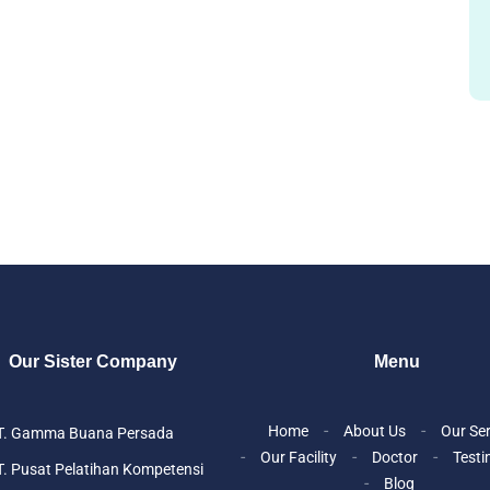
Our Sister Company
Menu
Home
About Us
Our Se
T. Gamma Buana Persada
Our Facility
Doctor
Testi
. Pusat Pelatihan Kompetensi
Blog