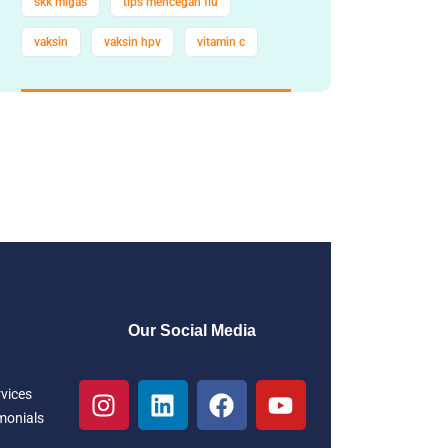
skk migas
tips mencegah flu
vaksin
vaksin hpv
vitamin c
Our Social Media
rvices
monials