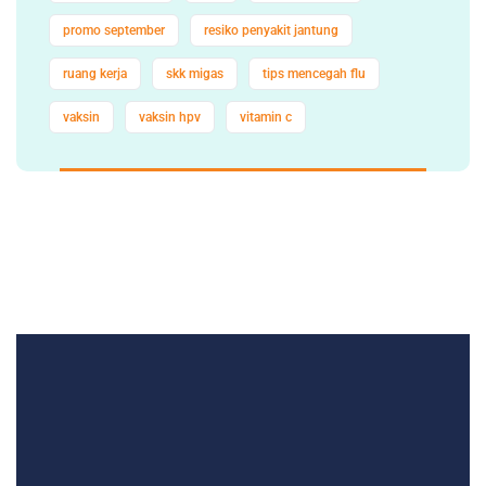
promo september
resiko penyakit jantung
ruang kerja
skk migas
tips mencegah flu
vaksin
vaksin hpv
vitamin c