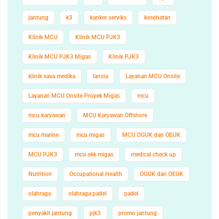
jantung
k3
kanker serviks
kesehatan
Klinik MCU
Klinik MCU PJK3
Klinik MCU PJK3 Migas
Klinik PJK3
klinik sava medika
lansia
Layanan MCU Onsite
Layanan MCU Onsite Proyek Migas
mcu
mcu karyawan
MCU Karyawan Offshore
mcu marine
mcu migas
MCU OGUK dan OEUK
MCU PJK3
mcu skk migas
medical check up
Nutrition
Occupational Health
OGUK dan OEUK
olahraga
olahraga padel
padel
penyakit jantung
pjk3
promo jantung