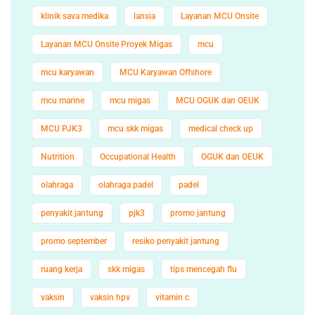
klinik sava medika
lansia
Layanan MCU Onsite
Layanan MCU Onsite Proyek Migas
mcu
mcu karyawan
MCU Karyawan Offshore
mcu marine
mcu migas
MCU OGUK dan OEUK
MCU PJK3
mcu skk migas
medical check up
Nutrition
Occupational Health
OGUK dan OEUK
olahraga
olahraga padel
padel
penyakit jantung
pjk3
promo jantung
promo september
resiko penyakit jantung
ruang kerja
skk migas
tips mencegah flu
vaksin
vaksin hpv
vitamin c