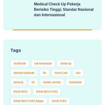
Medical Check Up Pekerja
Berisiko Tinggi, Standar Nasional
dan Internasional
Tags
Antibiotik
cek kesehatan
check up
demam berdarah
flu
home care
hpv
jantung
k3
kanker serviks
kesehatan
Klinik MCU
Klinik MCU PJK3
Klinik MCU PJK3 Migas
Klinik PJK3