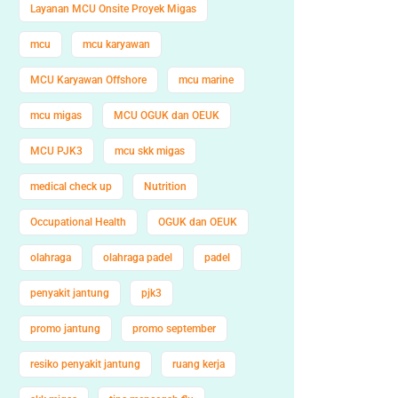
Layanan MCU Onsite Proyek Migas
mcu
mcu karyawan
MCU Karyawan Offshore
mcu marine
mcu migas
MCU OGUK dan OEUK
MCU PJK3
mcu skk migas
medical check up
Nutrition
Occupational Health
OGUK dan OEUK
olahraga
olahraga padel
padel
penyakit jantung
pjk3
promo jantung
promo september
resiko penyakit jantung
ruang kerja