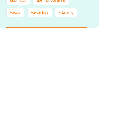
skk migas
tips mencegah flu
vaksin
vaksin hpv
vitamin c