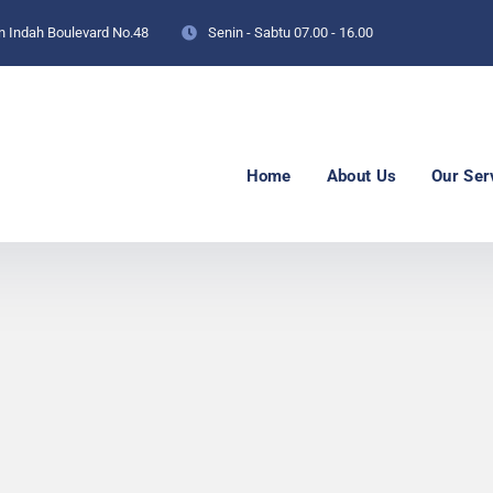
an Indah Boulevard No.48
Senin - Sabtu
07.00 - 16.00
Home
About Us
Our Ser