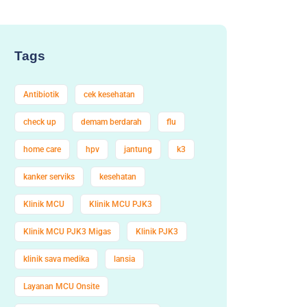
Tags
Antibiotik
cek kesehatan
check up
demam berdarah
flu
home care
hpv
jantung
k3
kanker serviks
kesehatan
Klinik MCU
Klinik MCU PJK3
Klinik MCU PJK3 Migas
Klinik PJK3
klinik sava medika
lansia
Layanan MCU Onsite