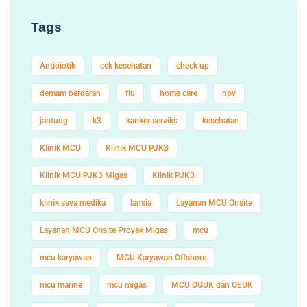
Tags
Antibiotik
cek kesehatan
check up
demam berdarah
flu
home care
hpv
jantung
k3
kanker serviks
kesehatan
Klinik MCU
Klinik MCU PJK3
Klinik MCU PJK3 Migas
Klinik PJK3
klinik sava medika
lansia
Layanan MCU Onsite
Layanan MCU Onsite Proyek Migas
mcu
mcu karyawan
MCU Karyawan Offshore
mcu marine
mcu migas
MCU OGUK dan OEUK