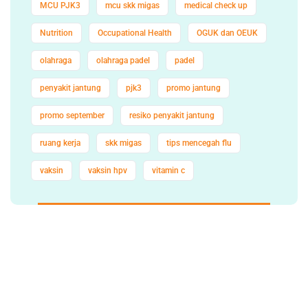
MCU PJK3
mcu skk migas
medical check up
Nutrition
Occupational Health
OGUK dan OEUK
olahraga
olahraga padel
padel
penyakit jantung
pjk3
promo jantung
promo september
resiko penyakit jantung
ruang kerja
skk migas
tips mencegah flu
vaksin
vaksin hpv
vitamin c