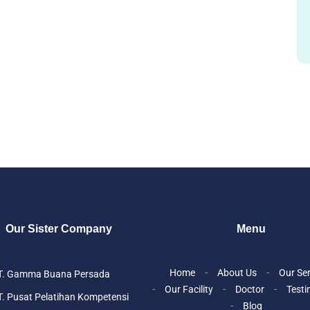
Our Sister Company
Menu
Home
About Us
Our Se
T. Gamma Buana Persada
Our Facility
Doctor
Testi
. Pusat Pelatihan Kompetensi
Blog