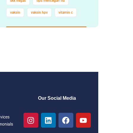
skk migas
tips mencegah flu
vaksin
vaksin hpv
vitamin c
Our Social Media
rvices
monials