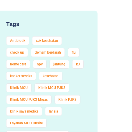
Tags
Antibiotik
cek kesehatan
check up
demam berdarah
flu
home care
hpv
jantung
k3
kanker serviks
kesehatan
Klinik MCU
Klinik MCU PJK3
Klinik MCU PJK3 Migas
Klinik PJK3
klinik sava medika
lansia
Layanan MCU Onsite