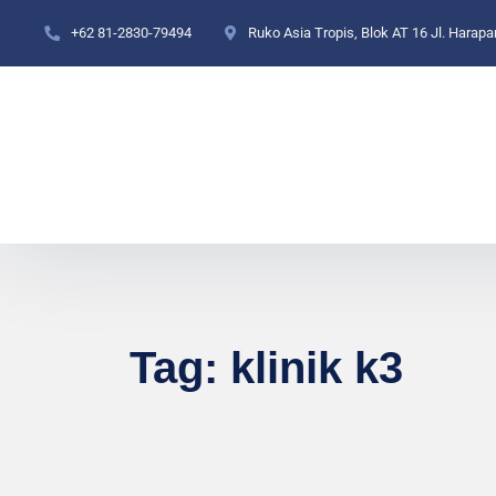
+62 81-2830-79494
Ruko Asia Tropis, Blok AT 16 Jl. Harap
Tag:
klinik k3