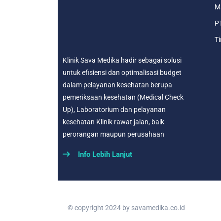
Ma
PT
Ti
Klinik Sava Medika hadir sebagai solusi
untuk efisiensi dan optimalisasi budget
dalam pelayanan kesehatan berupa
pemeriksaan kesehatan (Medical Check
Up), Laboratorium dan pelayanan
kesehatan Klinik rawat jalan, baik
perorangan maupun perusahaan
Info Lebih Lanjut
© copyright 2024 by
savamedika.co.id