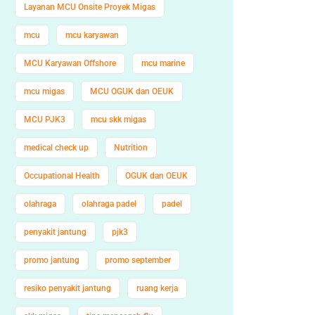
Layanan MCU Onsite Proyek Migas
mcu
mcu karyawan
MCU Karyawan Offshore
mcu marine
mcu migas
MCU OGUK dan OEUK
MCU PJK3
mcu skk migas
medical check up
Nutrition
Occupational Health
OGUK dan OEUK
olahraga
olahraga padel
padel
penyakit jantung
pjk3
promo jantung
promo september
resiko penyakit jantung
ruang kerja