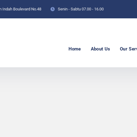
an Indah Boulevard No.48
Senin - Sabtu
07.00 - 16.00
Home
About Us
Our Ser